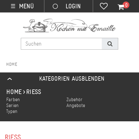
0
MENÜ
☰
KATEGORIEN AUSBLENDEN
RIESS
Farben
Zubehör
Serien
Angebote
Typen
RIESS