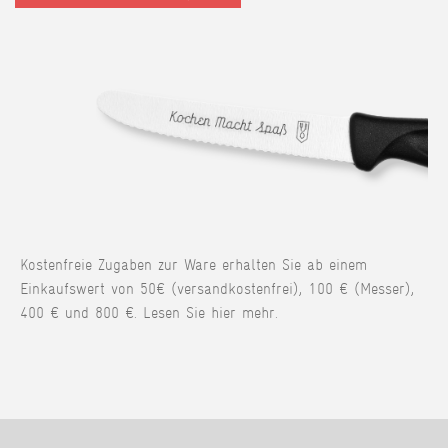
Kostenfreie Zugaben zur Ware erhalten Sie ab einem
Einkaufswert von 50€ (versandkostenfrei), 100 € (Messer),
400 € und 800 €. Lesen Sie hier mehr.