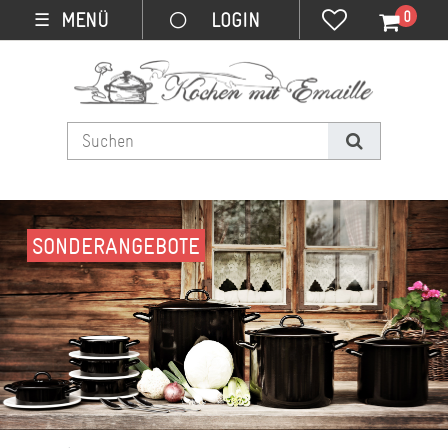
0
MENÜ
☰
SONDERANGEBOTE