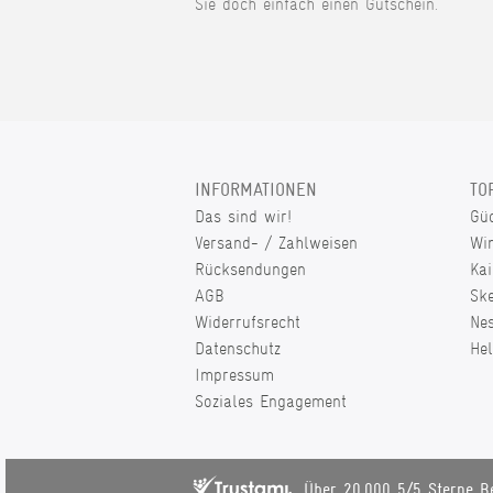
Sie doch einfach einen Gutschein.
INFORMATIONEN
TO
Das sind wir!
Gü
Versand- / Zahlweisen
Wi
Rücksendungen
Kai
AGB
Sk
Widerrufsrecht
Ne
Datenschutz
He
Impressum
Soziales Engagement
Über 20.000 5/5 Sterne B