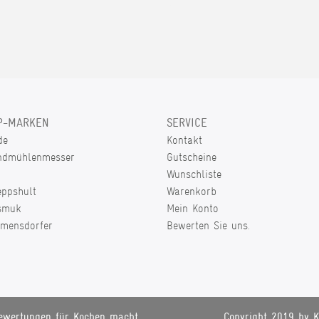
P-MARKEN
SERVICE
de
Kontakt
ndmühlenmesser
Gutscheine
Wunschliste
eppshult
Warenkorb
smuk
Mein Konto
lmensdorfer
Bewerten Sie uns.
ewertungen für Kochen macht
Copyright 2019 by K