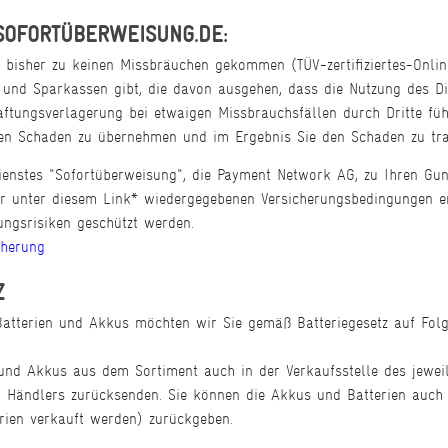
SOFORTÜBERWEISUNG.DE:
s bisher zu keinen Missbräuchen gekommen (TÜV-zertifiziertes-Onli
 und Sparkassen gibt, die davon ausgehen, dass die Nutzung des D
ftungsverlagerung bei etwaigen Missbrauchsfällen durch Dritte füh
 den Schaden zu übernehmen und im Ergebnis Sie den Schaden zu tr
ienstes "Sofortüberweisung", die Payment Network AG, zu Ihren Gun
 unter diesem Link* wiedergegebenen Versicherungsbedingungen er
ngsrisiken geschützt werden.
cherung
Z
tterien und Akkus möchten wir Sie gemäß Batteriegesetz auf Folg
und Akkus aus dem Sortiment auch in der Verkaufsstelle des jewei
en Händlers zurücksenden. Sie können die Akkus und Batterien auc
rien verkauft werden) zurückgeben.