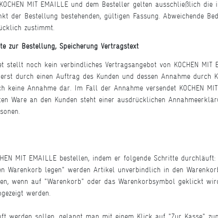
 KOCHEN MIT EMAILLE und dem Besteller gelten ausschließlich die 
nkt der Bestellung bestehenden, gültigen Fassung. Abweichende Bed
cklich zustimmt.
tte zur Bestellung, Speicherung Vertragstext
et stellt noch kein verbindliches Vertragsangebot von KOCHEN MIT
rst durch einen Auftrag des Kunden und dessen Annahme durch K
noch keine Annahme dar. Im Fall der Annahme versendet KOCHEN MIT
lten Ware an den Kunden steht einer ausdrücklichen Annahmeerklä
sonen.
EN MIT EMAILLE bestellen, indem er folgende Schritte durchläuft:
en Warenkorb legen" werden Artikel unverbindlich in den Warenkorb
en, wenn auf "Warenkorb" oder das Warenkorbsymbol geklickt wird.
gezeigt werden.
t werden sollen, gelangt man mit einem Klick auf "Zur Kasse" zu