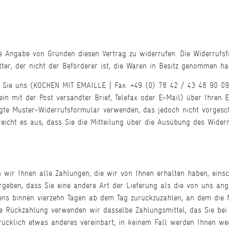
 Angabe von Gründen diesen Vertrag zu widerrufen. Die Widerrufsf
ter, der nicht der Beförderer ist, die Waren in Besitz genommen ha
n Sie uns (KOCHEN MIT EMAILLE | Fax: +49 (0) 78 42 / 43 48 90 0
 ein mit der Post versandter Brief, Telefax oder E-Mail) über Ihren 
ügte Muster-Widerrufsformular verwenden, das jedoch nicht vorgesc
reicht es aus, dass Sie die Mitteilung über die Ausübung des Widerr
 wir Ihnen alle Zahlungen, die wir von Ihnen erhalten haben, eins
ergeben, dass Sie eine andere Art der Lieferung als die von uns ang
ens binnen vierzehn Tagen ab dem Tag zurückzuzahlen, an dem die M
se Rückzahlung verwenden wir dasselbe Zahlungsmittel, das Sie bei 
rücklich etwas anderes vereinbart; in keinem Fall werden Ihnen we