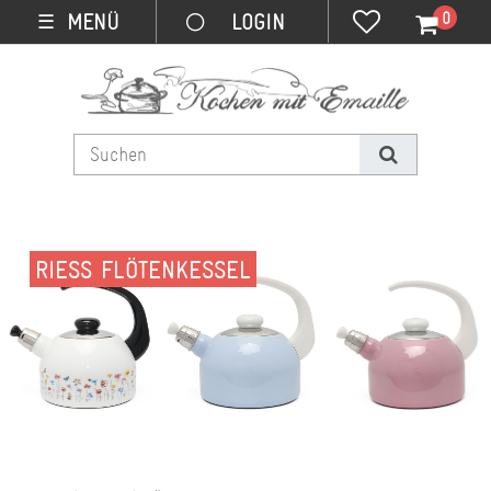
0
MENÜ
☰
RIESS FLÖTENKESSEL